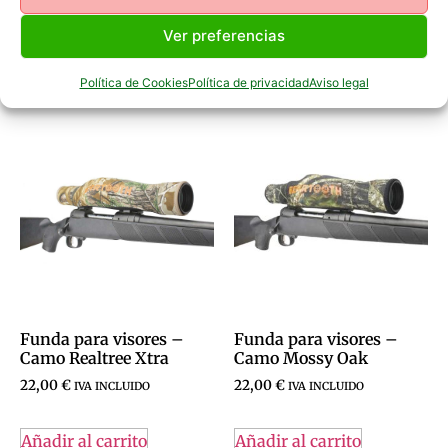
Ver preferencias
Política de Cookies
Política de privacidad
Aviso legal
Productos Relacionados
Funda para visores –
Funda para visores –
Camo Realtree Xtra
Camo Mossy Oak
22,00
€
22,00
€
IVA INCLUIDO
IVA INCLUIDO
Añadir al carrito
Añadir al carrito