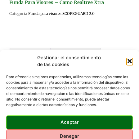
Funda Para Visores – Camo Realtree Xtra
Categoría
Funda para visores SCOPEGUARD 2.0
Descripción
Valoraciones (0)
Gestionar el consentimiento
de las cookies
Descripción
Para ofrecer las mejores experiencias, utilizamos tecnologías como las
cookies para almacenar y/o acceder a la información del dispositivo. El
consentimiento de estas tecnologías nos permitirá procesar datos como
Se coloca fácilmente. Sin velcro, cremalleras, ni cinta
el comportamiento de navegación o las identificaciones únicas en este
adhesiva.
sitio. No consentir o retirar el consentimiento, puede afectar
Ribete elástico que facilita el acceso a la torreta
negativamente a ciertas características y funciones.
Repele la humedad, evita rasguños y absorbe
impactos.
Neopreno de 2,5mm de alta resistencia, con refuerzo
Aceptar
interior de goma y costuras robustas.
Material discreto que previene brillos y añade
Denegar
camuflaje.