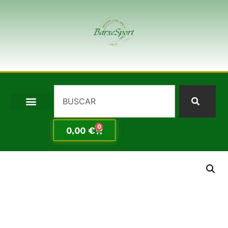
0
0,00
€