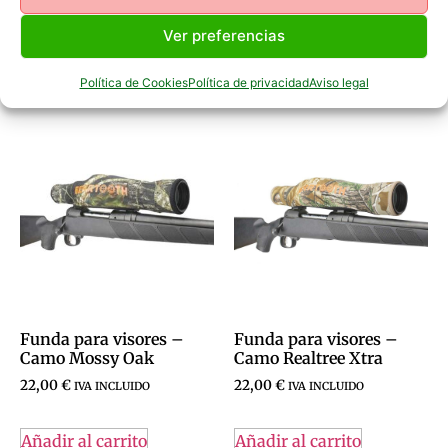
Ver preferencias
Política de Cookies
Política de privacidad
Aviso legal
Productos Relacionados
Funda para visores –
Funda para visores –
Camo Mossy Oak
Camo Realtree Xtra
22,00
€
22,00
€
IVA INCLUIDO
IVA INCLUIDO
Añadir al carrito
Añadir al carrito