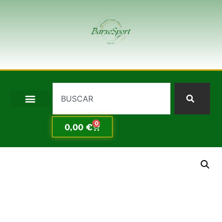
0
0,00
€