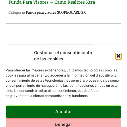
Funda Para Visores – Camo Realtree Xtra
Categoría
Funda para visores SCOPEGUARD 2.0
Descripción
Valoraciones (0)
Gestionar el consentimiento
de las cookies
Descripción
Para ofrecer las mejores experiencias, utilizamos tecnologías como las
cookies para almacenar y/o acceder a la información del dispositivo. El
consentimiento de estas tecnologías nos permitirá procesar datos como
Se coloca fácilmente. Sin velcro, cremalleras, ni cinta
el comportamiento de navegación o las identificaciones únicas en este
adhesiva.
sitio. No consentir o retirar el consentimiento, puede afectar
Ribete elástico que facilita el acceso a la torreta
negativamente a ciertas características y funciones.
Repele la humedad, evita rasguños y absorbe
impactos.
Neopreno de 2,5mm de alta resistencia, con refuerzo
Aceptar
interior de goma y costuras robustas.
Material discreto que previene brillos y añade
Denegar
camuflaje.