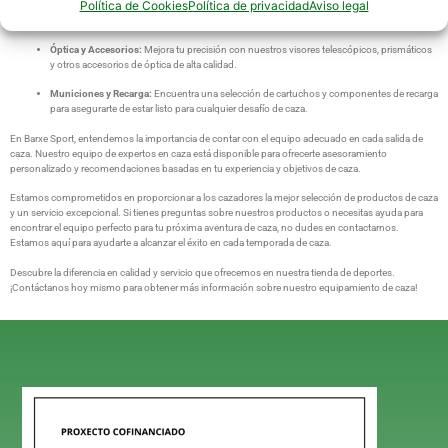
Política de Cookies
Política de privacidad
Aviso legal
Ropa de Caza:
Mantente cómodo y protegido con nuestra línea de ropa de caza, que
incluye prendas impermeables, camuflaje y accesorios esenciales.
Óptica y Accesorios:
Mejora tu precisión con nuestros visores telescópicos, prismáticos
y otros accesorios de óptica de alta calidad.
Municiones y Recarga:
Encuentra una selección de cartuchos y componentes de recarga
para asegurarte de estar listo para cualquier desafío de caza.
En Barxe Sport, entendemos la importancia de contar con el equipo adecuado en cada salida de
caza. Nuestro equipo de expertos en caza está disponible para ofrecerte asesoramiento
personalizado y recomendaciones basadas en tu experiencia y objetivos de caza.
Estamos comprometidos en proporcionar a los cazadores la mejor selección de productos de caza
y un servicio excepcional. Si tienes preguntas sobre nuestros productos o necesitas ayuda para
encontrar el equipo perfecto para tu próxima aventura de caza, no dudes en contactarnos.
Estamos aquí para ayudarte a alcanzar el éxito en cada temporada de caza.
Descubre la diferencia en calidad y servicio que ofrecemos en nuestra tienda de deportes.
¡Contáctanos hoy mismo para obtener más información sobre nuestro equipamiento de caza!