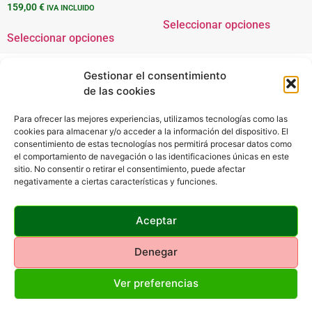
159,00
€
IVA INCLUIDO
Seleccionar opciones
Seleccionar opciones
Gestionar el consentimiento
de las cookies
Para ofrecer las mejores experiencias, utilizamos tecnologías como las
cookies para almacenar y/o acceder a la información del dispositivo. El
consentimiento de estas tecnologías nos permitirá procesar datos como
Barxe Sport
el comportamiento de navegación o las identificaciones únicas en este
Rúa da Igrexa 1, Xinzo de Limia, Spain
sitio. No consentir o retirar el consentimiento, puede afectar
988 46 23 58
negativamente a ciertas características y funciones.
En nuestra tienda de deportes, nos apasiona la caza tanto como tú. Ofrecemos una amplia
Aceptar
selección de equipamiento de caza de alta calidad para satisfacer las necesidades de los cazadores
más exigentes. Desde escopetas y rifles hasta ropa y accesorios, estamos comprometidos en
proporcionarte todo lo necesario para que disfrutes de una experiencia de caza segura y exitosa.
Denegar
Nuestra oferta de equipamiento de caza incluye:
Ver preferencias
Armas de Fuego:
Descubre nuestra variedad de escopetas y rifles de caza de las mejores
marcas, diseñados para ofrecer precisión y confiabilidad en el campo.