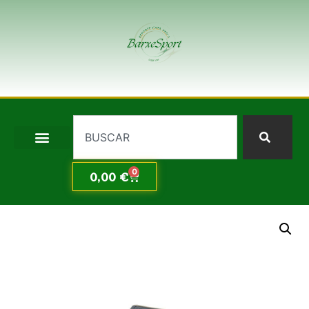
0
0,00
€