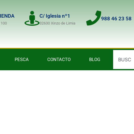
TIENDA
C/ Iglesia nº1
988 46 23 58
 100
32630 Xinzo de Limia
PESCA
CONTACTO
BLOG