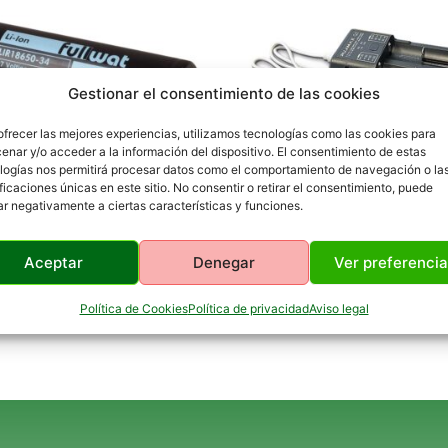
Gestionar el consentimiento de las cookies
ofrecer las mejores experiencias, utilizamos tecnologías como las cookies para
enar y/o acceder a la información del dispositivo. El consentimiento de estas
logías nos permitirá procesar datos como el comportamiento de navegación o la
ificaciones únicas en este sitio. No consentir o retirar el consentimiento, puede
ar negativamente a ciertas características y funciones.
a 18650 Li-ion 3400 mAh
Cargador doble de bateria
18650
Aceptar
Denegar
Ver preferenci
16,95
€
IVA INCLUIDO
IVA INCLUIDO
Política de Cookies
Política de privacidad
Aviso legal
al carrito
Añadir al carrito