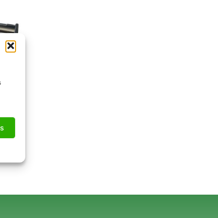
s
s
as