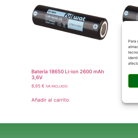
Para 
almac
tecno
ident
afect
Batería 18650 Li-ion 2600 mAh
Baterí
3,6V
3,6V
8,95
€
11,95
€
IVA INCLUIDO
Añadir al carrito
Añadir 