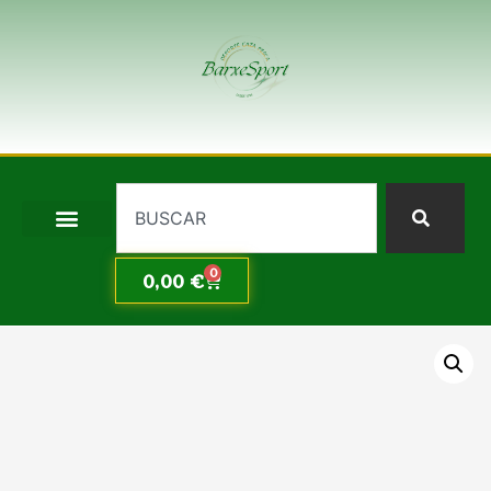
0
0,00
€