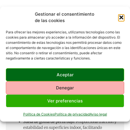
Gestionar el consentimiento
Descripción
Información adicional
de las cookies
Valoraciones (0)
Para ofrecer las mejores experiencias, utilizamos tecnologías como las
cookies para almacenar y/o acceder a la información del dispositivo. El
consentimiento de estas tecnologías nos permitirá procesar datos como
Descripción
el comportamiento de navegación o las identificaciones únicas en este
sitio. No consentir o retirar el consentimiento, puede afectar
negativamente a ciertas características y funciones.
Las
PUMA Ibero IV
son botas de fútbol sala diseñadas para
ofrecer un rendimiento óptimo en superficies interiores.
Su
Aceptar
diseño combina materiales sintéticos y cuero natural,
proporcionando durabilidad y un toque preciso del balón.
Denegar
Características destacadas:
Parte superior de cuero y material sintético
:
Ofrece
Ver preferencias
una combinación equilibrada de resistencia y
sensibilidad al balón.
​
Política de Cookies
Política de privacidad
Aviso legal
Suela de goma de perfil bajo
:
Proporciona tracción y
estabilidad en superficies indoor, facilitando