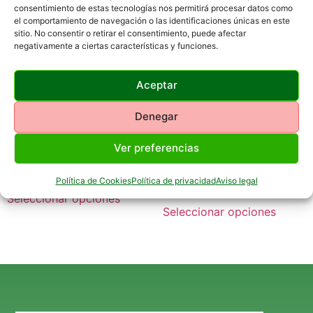
consentimiento de estas tecnologías nos permitirá procesar datos como
el comportamiento de navegación o las identificaciones únicas en este
sitio. No consentir o retirar el consentimiento, puede afectar
negativamente a ciertas características y funciones.
Aceptar
Denegar
ZAPATILLAS PUMA CAVEN
ZAPATILLAS PUMA
2.0
FLEXFOCUS Modern AC+
Ver preferencias
PS
64,99
€
IVA INCLUIDO
34,99
€
Política de Cookies
Política de privacidad
Aviso legal
IVA INCLUIDO
Seleccionar opciones
Seleccionar opciones