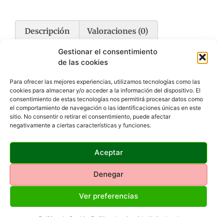
Descripción
Valoraciones (0)
Gestionar el consentimiento
Descripción
de las cookies
Para ofrecer las mejores experiencias, utilizamos tecnologías como las
 Se abren con un simple toque del dedo sin producir ningún
cookies para almacenar y/o acceder a la información del dispositivo. El
tipo de ruido.
consentimiento de estas tecnologías nos permitirá procesar datos como
 Con filtro solar amarillo que permiten el uso del visor sin
el comportamiento de navegación o las identificaciones únicas en este
necesidad de levantar la tapa.
sitio. No consentir o retirar el consentimiento, puede afectar
 Mida el extremo externo del ocular o el objetivo y pida el
negativamente a ciertas características y funciones.
tamaño necesario.
Aceptar
Denegar
Productos Relacionados
Ver preferencias