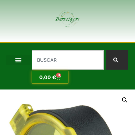
0
0,00
€