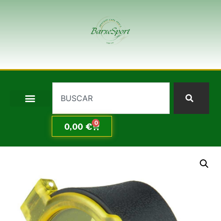
0
0,00
€