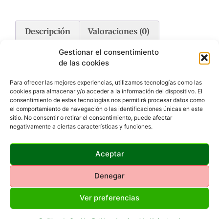
Descripción
Valoraciones (0)
Gestionar el consentimiento
Descripción
de las cookies
Para ofrecer las mejores experiencias, utilizamos tecnologías como las
 Se abren con un simple toque del dedo sin producir ningún
cookies para almacenar y/o acceder a la información del dispositivo. El
tipo de ruido.
consentimiento de estas tecnologías nos permitirá procesar datos como
 Con filtro solar amarillo que permiten el uso del visor sin
el comportamiento de navegación o las identificaciones únicas en este
necesidad de levantar la tapa.
sitio. No consentir o retirar el consentimiento, puede afectar
 Mida el extremo externo del ocular o el objetivo y pida el
negativamente a ciertas características y funciones.
tamaño necesario.
Aceptar
Denegar
Productos Relacionados
Ver preferencias