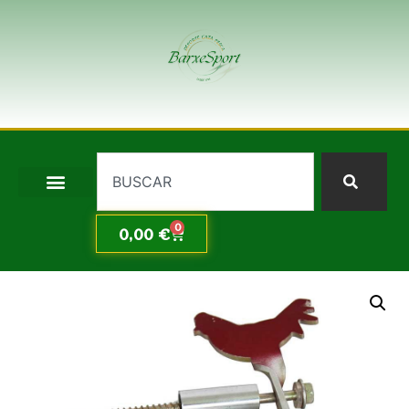
0
0,00
€