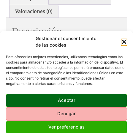
Valoraciones (0)
Descripción
Gestionar el consentimiento
Las
PUMA Skyrocket Lite
son unas zapatillas de
running
de las cookies
versátiles y cómodas
, diseñadas para corredores que
buscan un calzado ligero y resistente para
cortas y medias
Para ofrecer las mejores experiencias, utilizamos tecnologías como las
distancias
. Gracias a su estructura reforzada y su
suela de
cookies para almacenar y/o acceder a la información del dispositivo. El
consentimiento de estas tecnologías nos permitirá procesar datos como
alta tracción
, ofrecen un equilibrio perfecto entre
el comportamiento de navegación o las identificaciones únicas en este
amortiguación y estabilidad en cada pisada.
sitio. No consentir o retirar el consentimiento, puede afectar
Características técnicas:
negativamente a ciertas características y funciones.
✔
Corte en mesh reforzado
– Aporta ligereza y resistencia,
Aceptar
con refuerzos en todo el perímetro para mayor durabilidad.
✔
Plantilla acolchada
– Brinda un confort óptimo en cada
Denegar
paso.
✔
Mediasuela amortiguadora
– Mejora la adaptación al
Ver preferencias
terreno y absorbe los impactos.