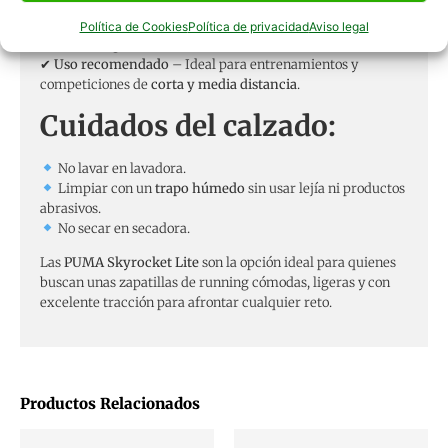
✔
Suela de goma sólida
– Garantiza
máxima tracción y
resistencia
para mayor seguridad en carrera.
Política de Cookies
Política de privacidad
Aviso legal
✔
Color
: Negro.
✔
Uso recomendado
– Ideal para entrenamientos y
competiciones de
corta y media distancia
.
Cuidados del calzado:
No lavar en lavadora.
Limpiar con un
trapo húmedo
sin usar lejía ni productos
abrasivos.
No secar en secadora.
Las
PUMA Skyrocket Lite
son la opción ideal para quienes
buscan unas zapatillas de running cómodas, ligeras y con
excelente tracción para afrontar cualquier reto.
Productos Relacionados