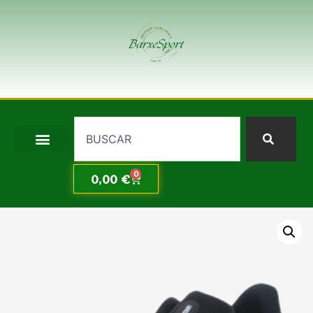
0
0,00
€