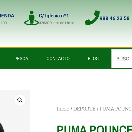
TIENDA
C/ Iglesia nº1
988 46 23 58
 100
32630 Xinzo de Limia
PESCA
CONTACTO
BLOG
Inicio
/
DEPORTE
/ PUMA POUNC
PUMA POUNCE