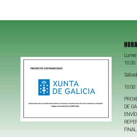
HORA
Lunes
10:00 
Sába
10:00 
PROX
DE GA
ENVÍO
REPE
FINAL