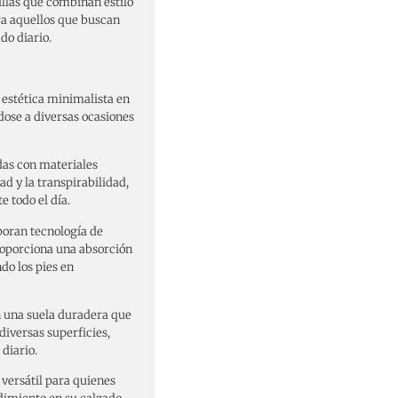
llas que combinan estilo
a aquellos que buscan
do diario.
estética minimalista en
dose a diversas ocasiones
das con materiales
ad y la transpirabilidad,
 todo el día.
poran tecnología de
oporciona una absorción
do los pies en
 una suela duradera que
diversas superficies,
diario.
versátil para quienes