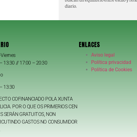
buscan un equilibrio entre estilo y re
diario.
RIO
ENLACES
Aviso legal
-Viernes
Política privacidad
– 13:30 // 17:00 – 20:30
Política de Cookies
do
– 13:30
ECTO COFINANCIADO POLA XUNTA
LICIA. POR O QUE OS PRIMERIOS CEN
S SERÁN GRATUITOS, NON
RCUTINDO GASTOS NO CONSUMIDOR
.