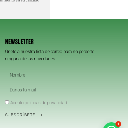
ndimiento en su calzado
NEWSLETTER
Únete a nuestra lista de correo para no perderte
ninguna de las novedades
Acepto políticas de privacidad.
SUBSCRÍBETE ⟶
1