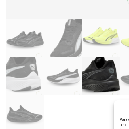
Para 
almac