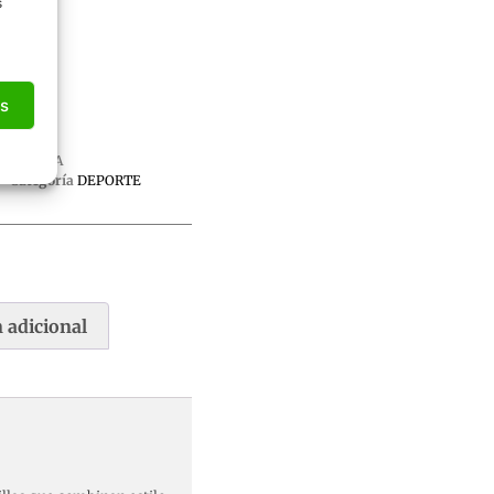
s
as
SKU
N/A
Categoría
DEPORTE
 adicional