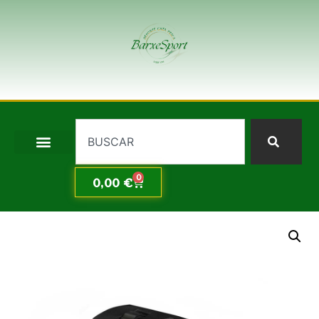
0
0,00
€