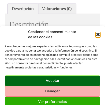
Descripción
Valoraciones (0)
Descripción
Gestionar el consentimiento
Aumentos: 16X
de las cookies
Objetivo (mm): 32
Pupila de salida (mm): 2,6
Para ofrecer las mejores experiencias, utilizamos tecnologías como las
Campo visual a 1000 m (m): 82
cookies para almacenar y/o acceder a la información del dispositivo. El
Enfoque central
consentimiento de estas tecnologías nos permitirá procesar datos como
Tipo: de bolsillo
el comportamiento de navegación o las identificaciones únicas en este
Revestimiento de carcasa en goma
sitio. No consentir o retirar el consentimiento, puede afectar
negativamente a ciertas características y funciones.
Dimensiones, LxAlxAn (cm): 14 x 4,5 x 11,5
Peso (g): 250
No acoplable a trípode
Aceptar
Denegar
Productos Relacionados
Ver preferencias