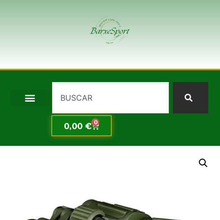
0
0,00
€