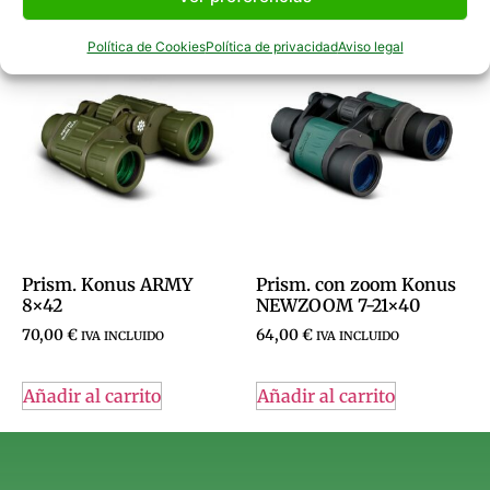
Productos Relacionados
Política de Cookies
Política de privacidad
Aviso legal
Prism. Konus ARMY
Prism. con zoom Konus
8×42
NEWZOOM 7-21×40
70,00
€
64,00
€
IVA INCLUIDO
IVA INCLUIDO
Añadir al carrito
Añadir al carrito