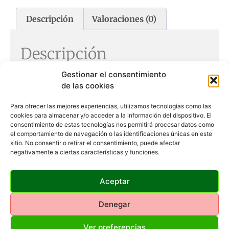
Descripción
Valoraciones (0)
Descripción
Gestionar el consentimiento
Aumentos: 7X
de las cookies
Objetivo (mm): 50
Pupila de salida (mm): 6,7
Campo visual a 1000 m (m): 110
Para ofrecer las mejores experiencias, utilizamos tecnologías como las
cookies para almacenar y/o acceder a la información del dispositivo. El
Prisma: Bak4
consentimiento de estas tecnologías nos permitirá procesar datos como
Óptica con recubrimiento multicapa
el comportamiento de navegación o las identificaciones únicas en este
Tipo: Prismas de porro
sitio. No consentir o retirar el consentimiento, puede afectar
Enfoque centrado
negativamente a ciertas características y funciones.
Revestimiento de carcasa en goma
Dimensiones, LxAlxAn (cm): 13,7 x 6 x 17,5
Peso (g): 970
Aceptar
Acoplable a trípode
Denegar
Ver preferencias