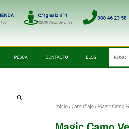
TIENDA
C/ Iglesia nº1
988 46 23 58
 100
32630 Xinzo de Limia
PESCA
CONTACTO
BLOG
Inicio
/
Camuflaje
/ Magic Camo V
Magic Camo Ve