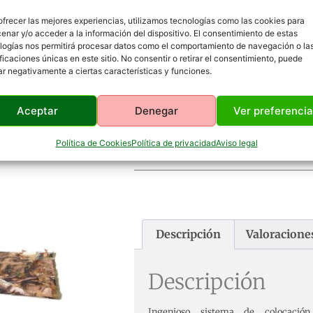
ofrecer las mejores experiencias, utilizamos tecnologías como las cookies para
enar y/o acceder a la información del dispositivo. El consentimiento de estas
logías nos permitirá procesar datos como el comportamiento de navegación o la
ificaciones únicas en este sitio. No consentir o retirar el consentimiento, puede
ar negativamente a ciertas características y funciones.
Aceptar
Denegar
Ver preferenci
Magic Camo Verde Oscuro
Política de Cookies
Política de privacidad
Aviso legal
Descripción
Valoraciones
Descripción
Ingenioso sistema de colocaci