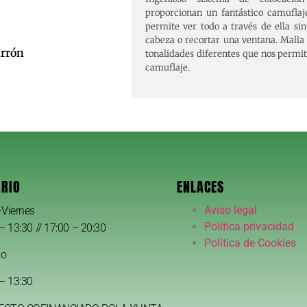
proporcionan un fantástico camuflaj
permite ver todo a través de ella si
cabeza o recortar una ventana. Malla l
rrón
tonalidades diferentes que nos permi
camuflaje.
RIO
ENLACES
Aviso legal
-Viernes
Política privacidad
– 13:30 // 17:00 – 20:30
Política de Cookies
do
– 13:30