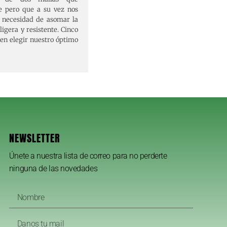
e pero que a su vez nos
n necesidad de asomar la
igera y resistente. Cinco
ten elegir nuestro óptimo
NEWSLETTER
Únete a nuestra lista de correo para no perderte
ninguna de las novedades