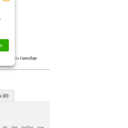
s
as
Categoría
Camuflaje
 (0)
ón de dos mallas que