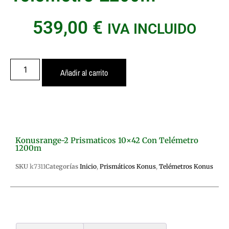
539,00
€
IVA INCLUIDO
Añadir al carrito
Konusrange-2 Prismaticos 10×42 Con Telémetro
1200m
SKU
k7311
Categorías
Inicio
,
Prismáticos Konus
,
Telémetros Konus