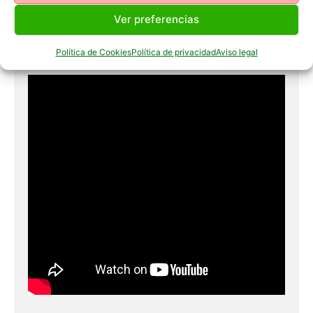
Si desea obtener más información, lea el artículo publicado
Ver preferencias
en la revista Trofeo sobre el KONUSRANGE-2:
https://www.arcea.es/blog/revisiones-de-
Política de Cookies
Política de privacidad
Aviso legal
productos/prismatico-con-telemetro-konusrange-2-10×42