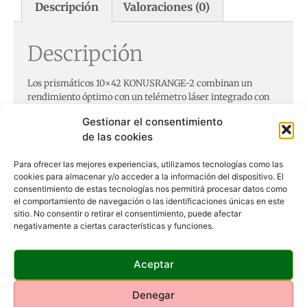
Descripción
Valoraciones (0)
Descripción
Los prismáticos 10×42 KONUSRANGE-2 combinan un
rendimiento óptimo con un telémetro láser integrado con
un alcance de 1200 metros.
Gestionar el consentimiento
Telémetro láser con rango 5-1200m que permite
de las cookies
medir distancia, velocidad, ángulo y elevación.
Aumentos: 10X
Para ofrecer las mejores experiencias, utilizamos tecnologías como las
Objetivo (mm): 42
cookies para almacenar y/o acceder a la información del dispositivo. El
Pupila de salida (mm): 21,5
consentimiento de estas tecnologías nos permitirá procesar datos como
el comportamiento de navegación o las identificaciones únicas en este
Campo visual a 1000 m (m): 80
sitio. No consentir o retirar el consentimiento, puede afectar
Enfoque central
negativamente a ciertas características y funciones.
Revestimiento de carcasa en goma
Resistente al agua
Pila CR2 incluida
Aceptar
Dimensiones, LxAlxAn (cm): 15,7×5,5×13
Peso (g): 848
Denegar
No acoplable a trípode