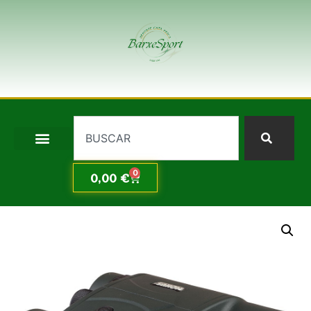
0
0,00
€