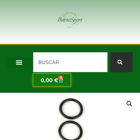
0
0,00
€