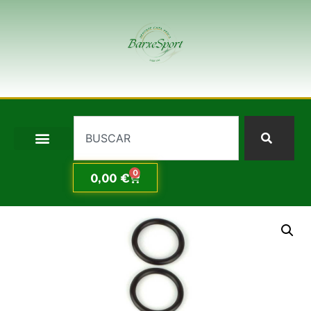
0
0,00
€