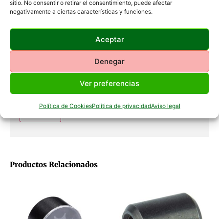
sitio. No consentir o retirar el consentimiento, puede afectar
Nombre
*
negativamente a ciertas características y funciones.
Aceptar
Correo electrónico
*
Denegar
Ver preferencias
Guarda mi nombre, correo electrónico y web en este
navegador para la próxima vez que comente.
Política de Cookies
Política de privacidad
Aviso legal
Productos Relacionados