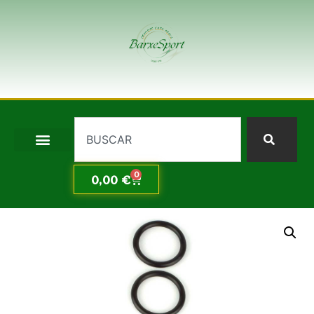
0
0,00
€