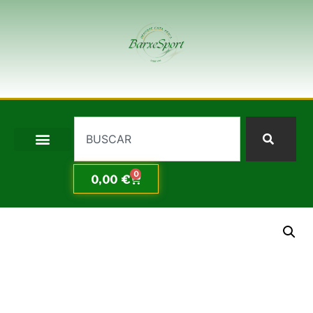
0
0,00
€