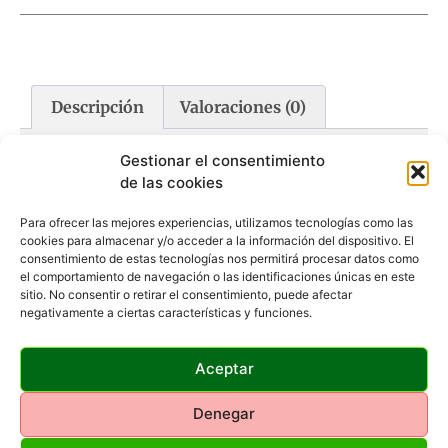
Descripción
Valoraciones (0)
Gestionar el consentimiento
Descripción
de las cookies
Aleación de aluminio que ofrece ligereza y excelente
Para ofrecer las mejores experiencias, utilizamos tecnologías como las
resistencia.
cookies para almacenar y/o acceder a la información del dispositivo. El
Firmeza y sujeción duradera gracias a sus 6 tornillos
consentimiento de estas tecnologías nos permitirá procesar datos como
el comportamiento de navegación o las identificaciones únicas en este
Allen.
sitio. No consentir o retirar el consentimiento, puede afectar
Para carril tipo Dovetail.
negativamente a ciertas características y funciones.
Tubo (mm): 25,4
Carril (mm): 11
Altura (mm): Baja-9
Aceptar
Peso (g/Unidad): 42
Denegar