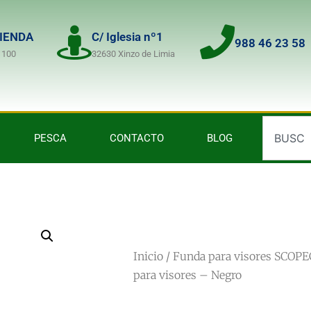
TIENDA
C/ Iglesia nº1
988 46 23 58
 100
32630 Xinzo de Limia
PESCA
CONTACTO
BLOG
Inicio
/
Funda para visores SCOP
para visores – Negro