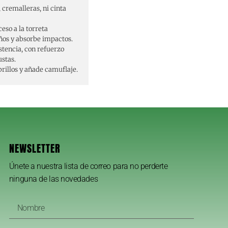
 cremalleras, ni cinta
ceso a la torreta
ños y absorbe impactos.
tencia, con refuerzo
ustas.
rillos y añade camuflaje.
NEWSLETTER
Únete a nuestra lista de correo para no perderte
ninguna de las novedades