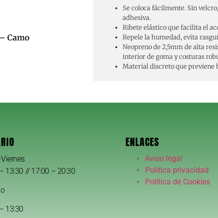
Se coloca fácilmente. Sin velcro,
adhesiva.
Ribete elástico que facilita el ac
s – Camo
Repele la humedad, evita rasgu
Neopreno de 2,5mm de alta resis
interior de goma y costuras rob
Material discreto que previene b
RIO
ENLACES
Aviso legal
-Viernes
Política privacidad
– 13:30 // 17:00 – 20:30
Política de Cookies
do
– 13:30