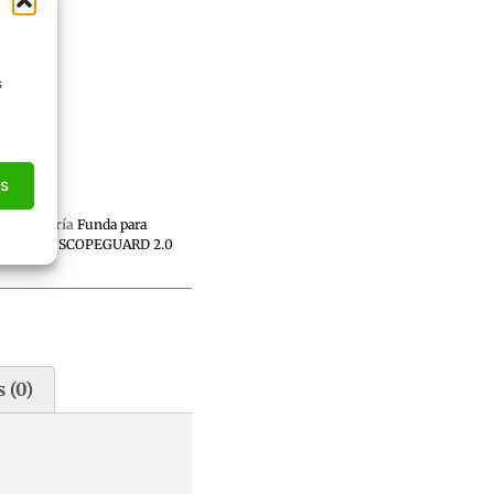
s
as
Categoría
Funda para
visores SCOPEGUARD 2.0
 (0)