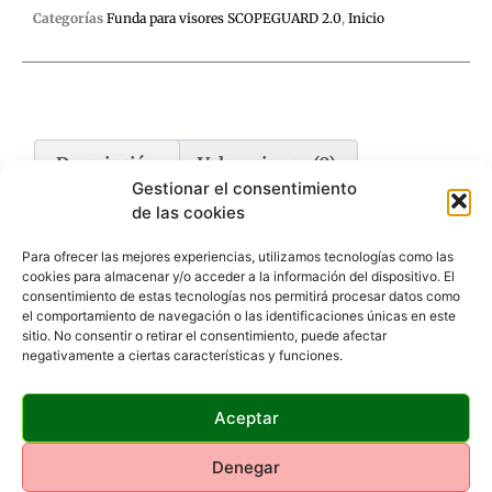
Categorías
Funda para visores SCOPEGUARD 2.0
,
Inicio
Descripción
Valoraciones (0)
Gestionar el consentimiento
de las cookies
Descripción
Para ofrecer las mejores experiencias, utilizamos tecnologías como las
cookies para almacenar y/o acceder a la información del dispositivo. El
Se coloca fácilmente. Sin velcro, cremalleras, ni cinta
consentimiento de estas tecnologías nos permitirá procesar datos como
adhesiva.
el comportamiento de navegación o las identificaciones únicas en este
Ribete elástico que facilita el acceso a la torreta
sitio. No consentir o retirar el consentimiento, puede afectar
Repele la humedad, evita rasguños y absorbe
negativamente a ciertas características y funciones.
impactos.
Neopreno de 2,5mm de alta resistencia, con refuerzo
Aceptar
interior de goma y costuras robustas.
Material discreto que previene brillos y añade
camuflaje.
Denegar