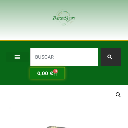
0
0,00
€