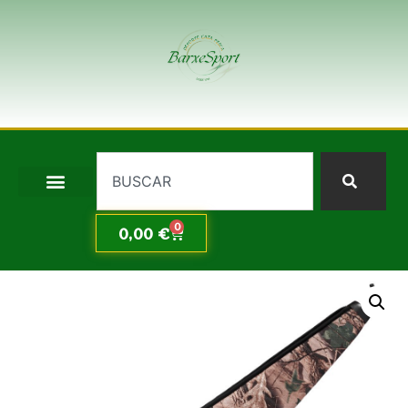
0
0,00
€