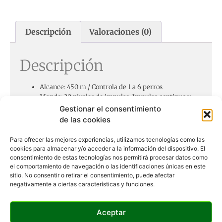
Descripción
Valoraciones (0)
Descripción
Alcance: 450 m / Controla de 1 a 6 perros
Mando: 30 niveles de impulso. Impulso continuo y
momentáneo, tono acústico, modo vibración
Gestionar el consentimiento
(controlable desde el mando), botón booster.
de las cookies
Resistente al agua. Funciona con batería recargable
integrada. Medidas: 10,7x5x3 cm. Peso: 92g.
Para ofrecer las mejores experiencias, utilizamos tecnologías como las
Collar: Sumergible. Funciona con una batería
cookies para almacenar y/o acceder a la información del dispositivo. El
recargable, con una autonomía de hasta 90 horas en
consentimiento de estas tecnologías nos permitirá procesar datos como
modo espera. Medidas: 2,2x1x1 cm. Peso: 55g.
el comportamiento de navegación o las identificaciones únicas en este
sitio. No consentir o retirar el consentimiento, puede afectar
Los electrodos metálicos pueden sustituirse por unos
negativamente a ciertas características y funciones.
de plástico para anular totalmente la estimulación
por impulsos.
Bloqueo de teclas para prevenir cualquier presionado
Aceptar
accidental.