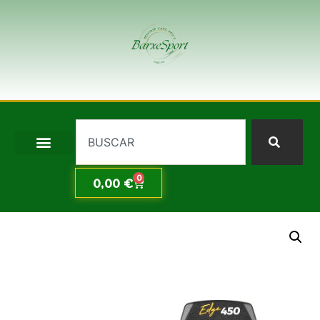
0
0,00
€