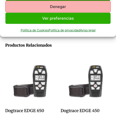
Posibilidad de sintonizar dos mandos a un solo collar.
Denegar
Llamada múltiple de hasta 5 collares sintonizados.
Compatible con la gama de educativos D-Control Pro.
Incluye cable doble de carga para mando y collar.
Ver preferencias
(Adaptador no incluido).
Política de Cookies
Política de privacidad
Aviso legal
Productos Relacionados
Dogtrace EDGE 650
Dogtrace EDGE 450