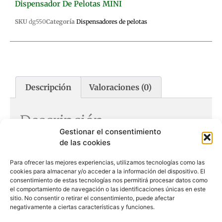
Dispensador De Pelotas MINI
SKU
dg550
Categoría
Dispensadores de pelotas
Descripción
Valoraciones (0)
Descripción
Gestionar el consentimiento
de las cookies
El D-Ball mini es un dispensador de pelotas de
Dogtrace en tamaño mini para el adiestramiento de
perros.
Para ofrecer las mejores experiencias, utilizamos tecnologías como las
cookies para almacenar y/o acceder a la información del dispositivo. El
Almacena 1 pelota de 70mm.
consentimiento de estas tecnologías nos permitirá procesar datos como
Manejable a 10 metros de distancia.
el comportamiento de navegación o las identificaciones únicas en este
Accionado por control remoto.
sitio. No consentir o retirar el consentimiento, puede afectar
Es el modelo más pequeño y de menor peso del
negativamente a ciertas características y funciones.
mercado.
Posibilidad de premiar al perro mediante tono