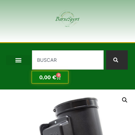
0
0,00
€