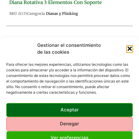
Diana Rotativa 3 Elementos Con Soporte
SKU
di135
Categoría
Dianas y Plinking
Gestionar el consentimiento
de las cookies
Descripción
Valoraciones (0)
Para ofrecer las mejores experiencias, utilizamos tecnologías como las
cookies para almacenar y/o acceder a la información del dispositivo. El
Descripción
consentimiento de estas tecnologías nos permitirá procesar datos como
el comportamiento de navegación o las identificaciones únicas en este
sitio. No consentir o retirar el consentimiento, puede afectar
Diana con objetivos giratorios.
negativamente a ciertas características y funciones.
Incluye dianas adhesivas.
ø95mm.
Dimensiones: 66x28x26,5cm.
Aceptar
Grosor de chapa: 10mm
Denegar
Ver preferencias