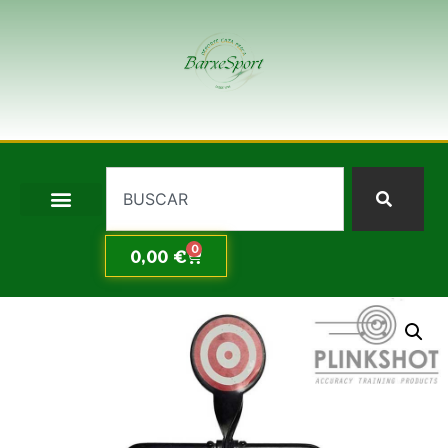
0
0,00
€