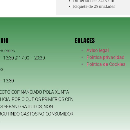
Dimensiones: 24x37cm
Paquete de 25 unidades
RIO
ENLACES
Aviso legal
-Viernes
Política privacidad
– 13:30 // 17:00 – 20:30
Política de Cookies
do
– 13:30
ECTO COFINANCIADO POLA XUNTA
LICIA. POR O QUE OS PRIMERIOS CEN
S SERÁN GRATUITOS, NON
RCUTINDO GASTOS NO CONSUMIDOR
.