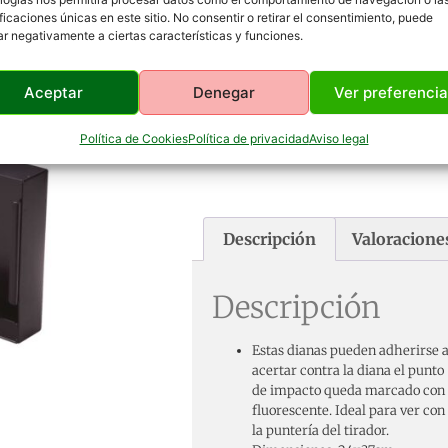
ificaciones únicas en este sitio. No consentir o retirar el consentimiento, puede
ar negativamente a ciertas características y funciones.
Diana Reactiva Adhesiva
Aceptar
Denegar
Ver preferenci
Silueta 37cm – 25uds.
Política de Cookies
Política de privacidad
Aviso legal
Descripción
Valoraciones
Descripción
Estas dianas pueden adherirse a 
acertar contra la diana el punto
de impacto queda marcado con 
fluorescente. Ideal para ver con
la puntería del tirador.