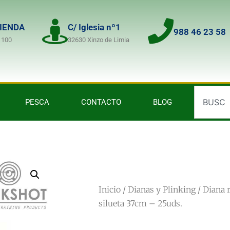
TIENDA
C/ Iglesia nº1
988 46 23 58
 100
32630 Xinzo de Limia
PESCA
CONTACTO
BLOG
Inicio
/
Dianas y Plinking
/ Diana 
silueta 37cm – 25uds.