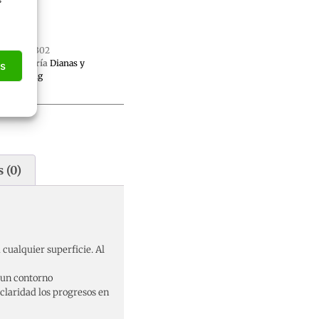
SKU
di302
Categoría
Dianas y
as
Plinking
 (0)
cualquier superficie. Al
un contorno
 claridad los progresos en