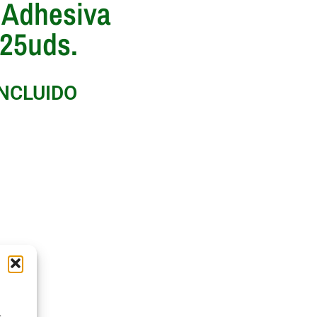
 Adhesiva
 25uds.
INCLUIDO
s