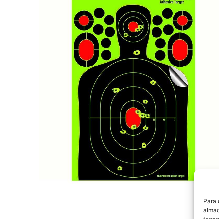
Para 
almac
tecno