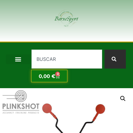
0
0,00
€