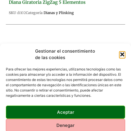
Diana Giratoria ZigZag 5 Elementos
SKU
di102
Categoría
Dianas y Plinking
Gestionar el consentimiento
Descripción
Valoraciones (0)
de las cookies
Descripción
Para ofrecer las mejores experiencias, utilizamos tecnologías como las
cookies para almacenar y/o acceder a la información del dispositivo. El
consentimiento de estas tecnologías nos permitirá procesar datos como
Dianas giratorias con objetivos retráctiles que se
el comportamiento de navegación o las identificaciones únicas en este
ocultan al ser alcanzados. Eso cambia el centro de
sitio. No consentir o retirar el consentimiento, puede afectar
gravedad y provoca el giro de la diana.
negativamente a ciertas características y funciones.
Dimensiones: 48x44x66cm.
ø55mm
Aceptar
Grosor chapa: 2mm.
Incluyen dianas adhesivas
Denegar