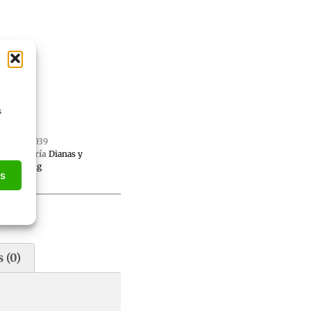
s
SKU
di039
Categoría
Dianas y
Plinking
as
 (0)