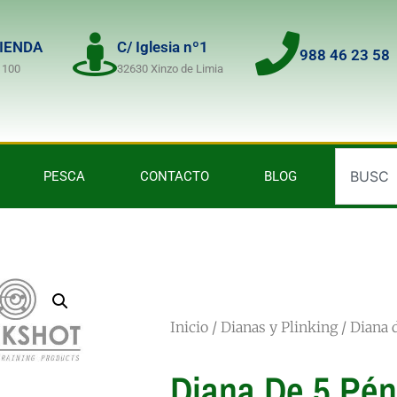
TIENDA
C/ Iglesia nº1
988 46 23 58
 100
32630 Xinzo de Limia
PESCA
CONTACTO
BLOG
Inicio
/
Dianas y Plinking
/ Diana 
Diana De 5 Pén