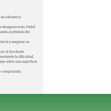
 da robustez y
tas desaparecerán. Podrá
rtando
al péndulo del
ntería y asegurar su
ar el tiro desde
mentando la dificultad.
oner sobre una superficie
re comprimido.