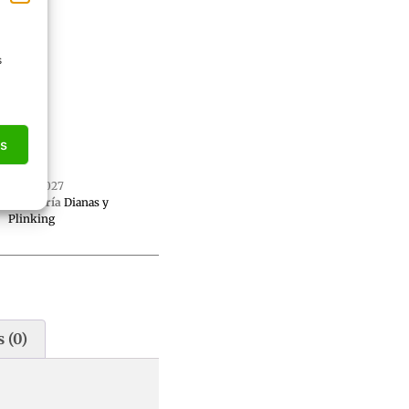
s
as
SKU
di027
Categoría
Dianas y
Plinking
 (0)