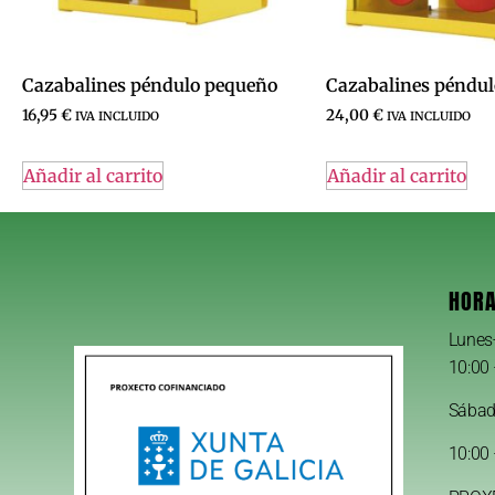
Cazabalines péndulo pequeño
Cazabalines péndu
16,95
€
24,00
€
IVA INCLUIDO
IVA INCLUIDO
Añadir al carrito
Añadir al carrito
HORA
Lunes
10:00 
Sába
10:00 