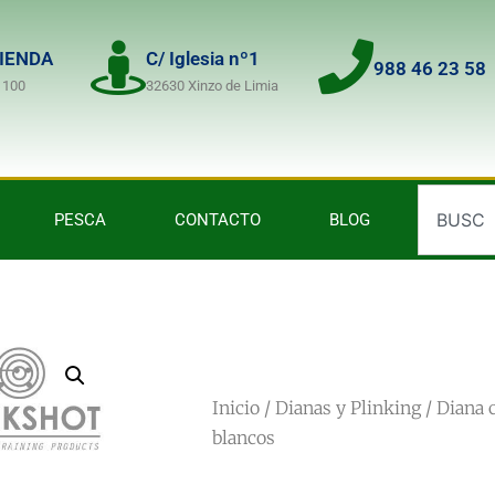
TIENDA
C/ Iglesia nº1
988 46 23 58
 100
32630 Xinzo de Limia
PESCA
CONTACTO
BLOG
Inicio
/
Dianas y Plinking
/ Diana 
blancos