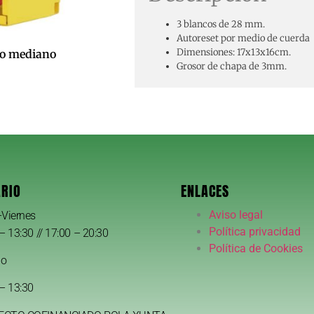
3 blancos de 28 mm.
Autoreset por medio de cuerda
Dimensiones: 17x13x16cm.
lo mediano
Grosor de chapa de 3mm.
RIO
ENLACES
Aviso legal
-Viernes
Política privacidad
– 13:30 // 17:00 – 20:30
Política de Cookies
do
– 13:30