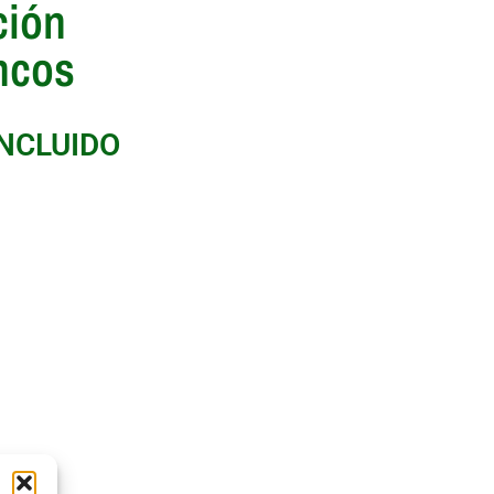
ción
ncos
INCLUIDO