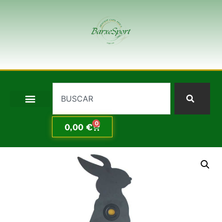
0
0,00
€