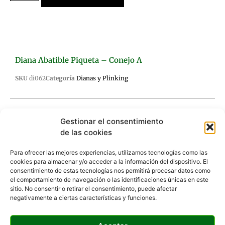
Diana Abatible Piqueta – Conejo A
SKU
di062
Categoría
Dianas y Plinking
Gestionar el consentimiento
de las cookies
Descripción
Valoraciones (0)
Para ofrecer las mejores experiencias, utilizamos tecnologías como las
cookies para almacenar y/o acceder a la información del dispositivo. El
consentimiento de estas tecnologías nos permitirá procesar datos como
Descripción
el comportamiento de navegación o las identificaciones únicas en este
sitio. No consentir o retirar el consentimiento, puede afectar
negativamente a ciertas características y funciones.
El blanco de esta diana puede ampliarse o reducirse
de tamaño.
Si consigue dar al blanco, este desaparecerá. Podrá