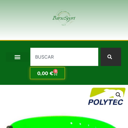
0
0,00
€