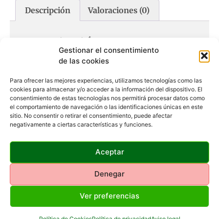
Descripción
Valoraciones (0)
Descripción
Gestionar el consentimiento
de las cookies
Poliuretano de máxima calidad.
Para ofrecer las mejores experiencias, utilizamos tecnologías como las
Longitud: 70cm
cookies para almacenar y/o acceder a la información del dispositivo. El
consentimiento de estas tecnologías nos permitirá procesar datos como
Collares irrompibles.
el comportamiento de navegación o las identificaciones únicas en este
Con mallazo de nylon interior.
sitio. No consentir o retirar el consentimiento, puede afectar
Fáciles de limpiar.
negativamente a ciertas características y funciones.
Colores muy vivos.
Grabe sus datos en ellos.
Ajustables.
Aceptar
Denegar
Productos Relacionados
Ver preferencias
Política de Cookies
Política de privacidad
Aviso legal