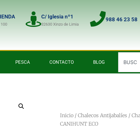
TIENDA
C/ Iglesia nº1
988 46 23 58
 100
32630 Xinzo de Limia
PESCA
CONTACTO
BLOG
Inicio
/
Chalecos Antijabalíes
/ Cha
CANIHUNT ECO