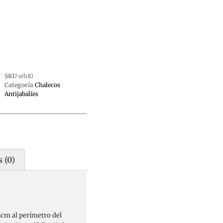
SKU
wh10
Categoría
Chalecos
Antijabalíes
 (0)
3cm al perímetro del