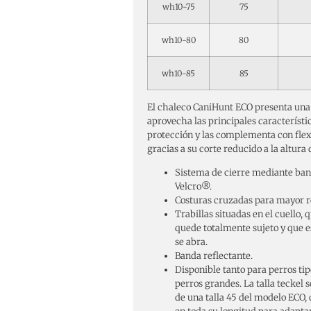
wh10-75
75
wh10-80
80
wh10-85
85
El chaleco CaniHunt ECO presenta una 
aprovecha las principales característi
protección y las complementa con flexi
gracias a su corte reducido a la altura 
Sistema de cierre mediante ba
Velcro®.
Costuras cruzadas para mayor r
Trabillas situadas en el cuello, 
quede totalmente sujeto y que e
se abra.
Banda reflectante.
Disponible tanto para perros ti
perros grandes. La talla teckel 
de una talla 45 del modelo ECO,