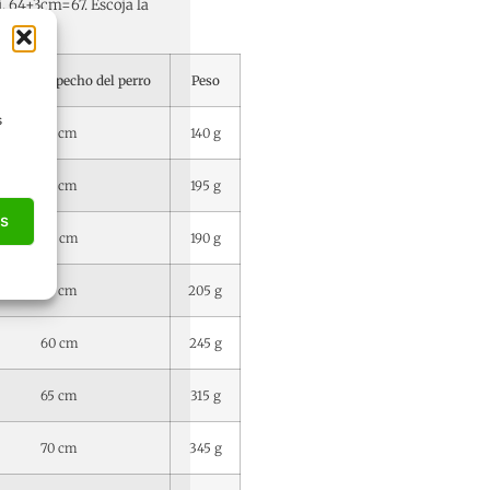
j. 64+3cm=67. Escoja la
etro del pecho del perro
Peso
s
45 cm
140 g
45 cm
195 g
as
50 cm
190 g
55 cm
205 g
60 cm
245 g
65 cm
315 g
70 cm
345 g