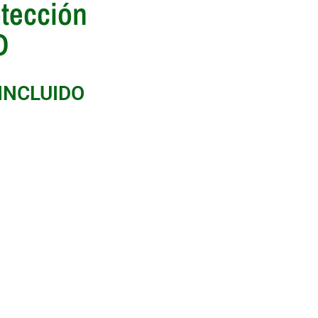
tección
O
 INCLUIDO