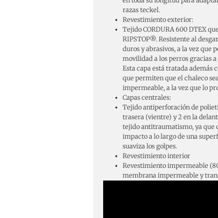
en toda su longitud para adaptar
razas teckel.
Revestimiento exterior:
Tejido CORDURA 600 DTEX que 
RIPSTOP®. Resistente al desgarr
duros y abrasivos, a la vez que 
movilidad a los perros gracias a
Esta capa está tratada además c
que permiten que el chaleco sea
impermeable, a la vez que lo pr
Capas centrales:
Tejido antiperforación de polieti
trasera (vientre) y 2 en la delant
tejido antitraumatismo, ya que 
impacto a lo largo de una super
suaviza los golpes.
Revestimiento interior
Revestimiento impermeable (80
membrana impermeable y trans