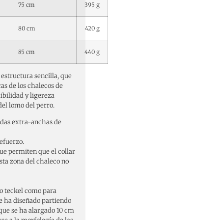
75 cm
395 g
80 cm
420 g
85 cm
440 g
estructura sencilla, que
cas de los chalecos de
bilidad y ligereza
del lomo del perro.
ndas extra-anchas de
efuerzo.
que permiten que el collar
sta zona del chaleco no
po teckel como para
se ha diseñado partiendo
 que se ha alargado 10 cm