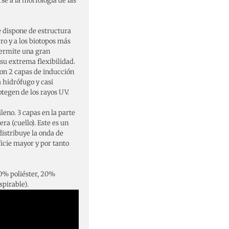
se a la morfología de las
dispone de estructura
o y a los biotopos más
permite una gran
 su extrema flexibilidad.
on 2 capas de inducción
 hidrófugo y casi
otegen de los rayos UV.
leno. 3 capas en la parte
era (cuello). Este es un
distribuye la onda de
ficie mayor y por tanto
% poliéster, 20%
pirable).