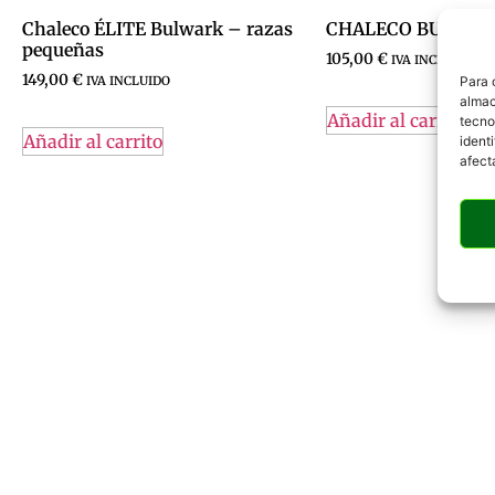
Chaleco ÉLITE Bulwark – razas
CHALECO BULWARK 
pequeñas
105,00
€
IVA INCLUIDO
149,00
€
Para 
IVA INCLUIDO
almac
Añadir al carrito
tecno
Añadir al carrito
ident
afect