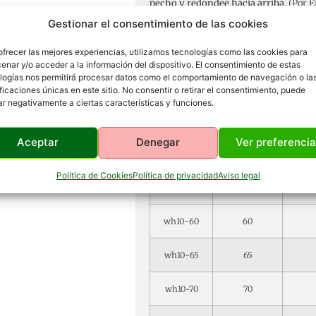
pecho y redondee hacia arriba.
(Por E
talla 70)
Talla 65
Gestionar el consentimiento de las cookies
ofrecer las mejores experiencias, utilizamos tecnologías como las cookies para
REF.
Talla
Perím
enar y/o acceder a la información del dispositivo. El consentimiento de estas
logías nos permitirá procesar datos como el comportamiento de navegación o la
wh10-45
45
ificaciones únicas en este sitio. No consentir o retirar el consentimiento, puede
ar negativamente a ciertas características y funciones.
wh10-45-t
Raza Teckel
Aceptar
Denegar
Ver preferenci
wh10-50
50
Política de Cookies
Política de privacidad
Aviso legal
wh10-55
55
wh10-60
60
wh10-65
65
wh10-70
70