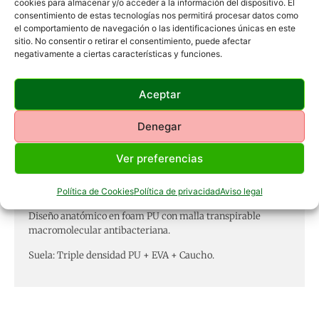
cookies para almacenar y/o acceder a la información del dispositivo. El
consentimiento de estas tecnologías nos permitirá procesar datos como
el comportamiento de navegación o las identificaciones únicas en este
Descripción
sitio. No consentir o retirar el consentimiento, puede afectar
negativamente a ciertas características y funciones.
Botas Hart RTC Norden de caza con detalles en blaze, gran
amortiguación y absorción de impactos.
Aceptar
Peso: 680 gr (43) COMPOSICIÓN Piel: Nobuk italiano 1,8mm
Denegar
con tratamiento impermeabilizante
Forro: Membrana impermeable/transpirable Osmotech
Ver preferencias
PLUS.
Política de Cookies
Política de privacidad
Aviso legal
Plantilla de fabricación: PE Plantilla de confort.
Diseño anatómico en foam PU con malla transpirable
macromolecular antibacteriana.
Suela: Triple densidad PU + EVA + Caucho.