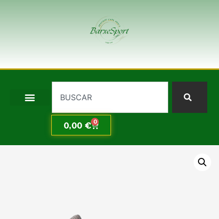
0
0,00
€