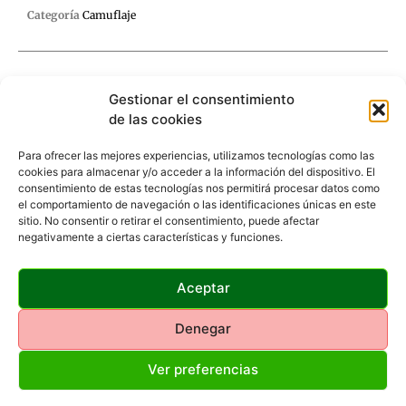
Categoría
Camuflaje
Gestionar el consentimiento
de las cookies
Descripción
Valoraciones (0)
Para ofrecer las mejores experiencias, utilizamos tecnologías como las
cookies para almacenar y/o acceder a la información del dispositivo. El
Descripción
consentimiento de estas tecnologías nos permitirá procesar datos como
el comportamiento de navegación o las identificaciones únicas en este
sitio. No consentir o retirar el consentimiento, puede afectar
Malla camuflaje muy económica. Muy ligera. Plegada no
negativamente a ciertas características y funciones.
ocupa nada. Resistente a cualquier situación meteorológica.
Nos permite ver a través de ella sin ser vistos.
Aceptar
Denegar
Productos Relacionados
Ver preferencias