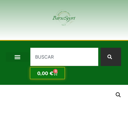
0
0,00
€