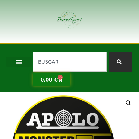
0
0,00
€