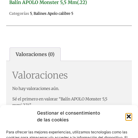
Balín APOLO Monster 5,5 Mm(.22)
Categorías
5
,
Balines Apolo calibre 5
Valoraciones (0)
Valoraciones
No hay valoraciones aún.
Sé el primero en valorar “Balín APOLO Monster 5,5
mm(.22)”
Tu dirección de correo electrónico no será publicada.
Los
Gestionar el consentimiento
campos obligatorios están marcados con
*
de las cookies
Tu puntuación
*
Para ofrecer las mejores experiencias, utilizamos tecnologías como las
cookies para almacenar y/o acceder a la información del dispositivo. El