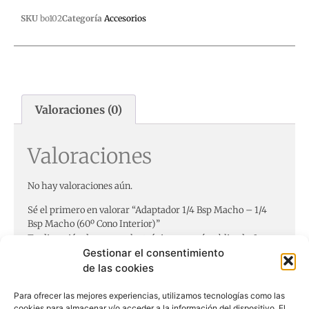
SKU
bo102
Categoría
Accesorios
Valoraciones (0)
Valoraciones
No hay valoraciones aún.
Sé el primero en valorar “Adaptador 1/4 Bsp Macho – 1/4
Bsp Macho (60º Cono Interior)”
Tu dirección de correo electrónico no será publicada.
Los
campos obligatorios están marcados con
*
Gestionar el consentimiento
de las cookies
Tu puntuación
*
Para ofrecer las mejores experiencias, utilizamos tecnologías como las
cookies para almacenar y/o acceder a la información del dispositivo. El