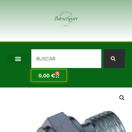
0
0,00
€