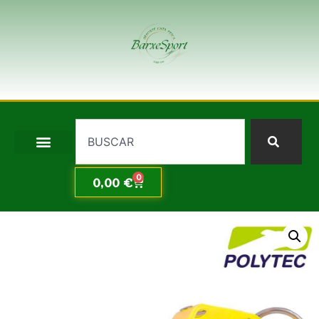
0
0,00
€