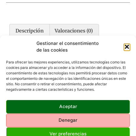
Descripción
Valoraciones (0)
Gestionar el consentimiento
Descripción
de las cookies
Para ofrecer las mejores experiencias, utilizamos tecnologías como las
Sistema de poliuretano de máxima calidad para llevar a
cookies para almacenar y/o acceder a la información del dispositivo. El
tres perros. Irrompible.
consentimiento de estas tecnologías nos permitirá procesar datos como
el comportamiento de navegación o las identificaciones únicas en este
Longitud: 20cm
sitio. No consentir o retirar el consentimiento, puede afectar
negativamente a ciertas características y funciones.
La correa se sujeta a la anilla central.
Colores muy vivos.
Irrompibles.
Aceptar
Poliuretano de máxima calidad.
Fácil de limpiar.
Denegar
Ver preferencias