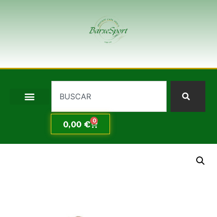
0
0,00
€