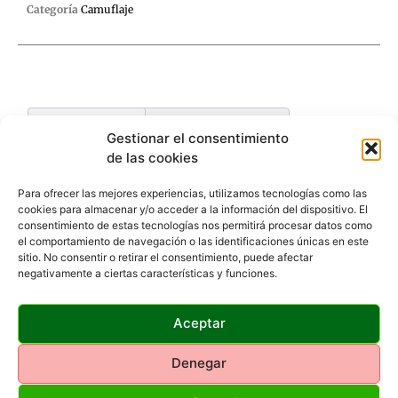
Categoría
Camuflaje
Descripción
Valoraciones (0)
Gestionar el consentimiento
de las cookies
Descripción
Para ofrecer las mejores experiencias, utilizamos tecnologías como las
cookies para almacenar y/o acceder a la información del dispositivo. El
Impresionante camuflaje diseñado con una malla en la
consentimiento de estas tecnologías nos permitirá procesar datos como
el comportamiento de navegación o las identificaciones únicas en este
capa inferior y una tela 3D con imagen de troncos y hojas
sitio. No consentir o retirar el consentimiento, puede afectar
impresa a todo color y con recorte tipo hoja en la capa
negativamente a ciertas características y funciones.
superior. Ofrece un camuflaje muy realista. Gracias al
novedoso sistema de fabricación usando malla y tela 3D,
obtenemos un inmejorable camuflaje pero a la vez nos
Aceptar
permite ver muy bien a través de él.
Denegar